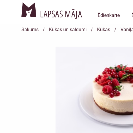
Ēdienkarte
Sākums
/
Kūkas un saldumi
/
Kūkas
/
Vaniļ