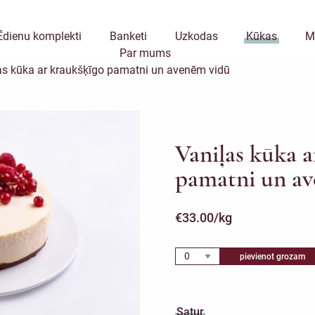
Ēdienu komplekti
Banketi
Uzkodas
Kūkas
M
Par mums
as kūka ar kraukšķīgo pamatni un avenēm vidū
Vaniļas kūka a
pamatni un a
€
33.00
/kg
pievienot grozam
Satur