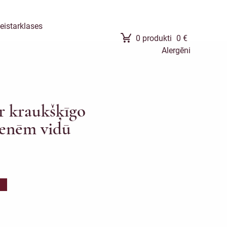
eistarklases
0
produkti
0
€
Alergēni
r kraukšķīgo
venēm vidū