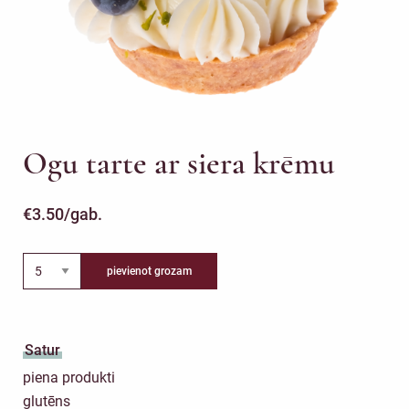
Ogu tarte ar siera krēmu
€
3.50
/gab.
pievienot grozam
Satur
piena produkti
glutēns