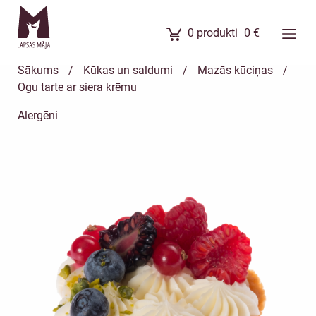
0
produkti
0
€
Ēdienkarte
Sākums
/
Kūkas un saldumi
/
Mazās kūciņas
/
Ēdienu komplekti
Ogu tarte ar siera krēmu
Banketi
Alergēni
Uzkodas
Kūkas
Meistarklases
Par mums