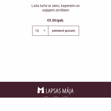
Laša tarte ar sieru, kaperiem un
zaļajiem zirnīšiem
€5.50/gab.
pievienot grozam
Privātuma politika
©Lapsas Māja. Visas tiesības aizsargātas