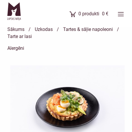
0
produkti
0
€
Ēdienkarte
Sākums
/
Uzkodas
/
Tartes & sāļie napoleoni
/
Ēdienu komplekti
Tarte ar lasi
Banketi
Alergēni
Uzkodas
Kūkas
Meistarklases
Par mums