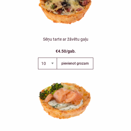
Sēņu tarte ar žāvētu gaļu
€4.50/gab.
pievienot grozam