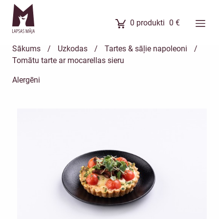
0
produkti
0
€
Ēdienkarte
Sākums
/
Uzkodas
/
Tartes & sāļie napoleoni
/
Ēdienu komplekti
Tomātu tarte ar mocarellas sieru
Banketi
Alergēni
Uzkodas
Kūkas
Meistarklases
Par mums