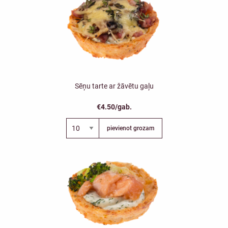
Sēņu tarte ar žāvētu gaļu
€4.50/gab.
pievienot grozam