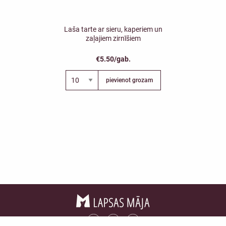
Laša tarte ar sieru, kaperiem un
zaļajiem zirnīšiem
€5.50/gab.
pievienot grozam