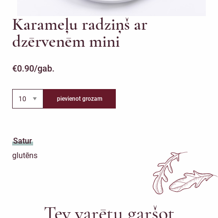
Karameļu radziņš ar
dzērvenēm mini
€
0.90
/gab.
pievienot grozam
Satur
glutēns
Tev varētu garšot