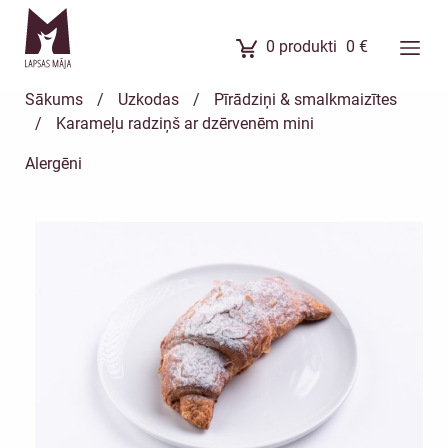
0
produkti
0
€
Ēdienkarte
Sākums
/
Uzkodas
/
Pīrādziņi & smalkmaizītes
Ēdienu komplekti
/
Karameļu radziņš ar dzērvenēm mini
Banketi
Alergēni
Uzkodas
Kūkas
Meistarklases
Par mums