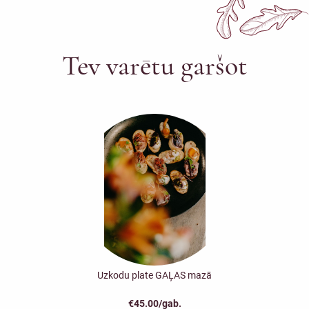
Tev varētu garšot
Uzkodu plate GAĻAS mazā
€45.00/gab.