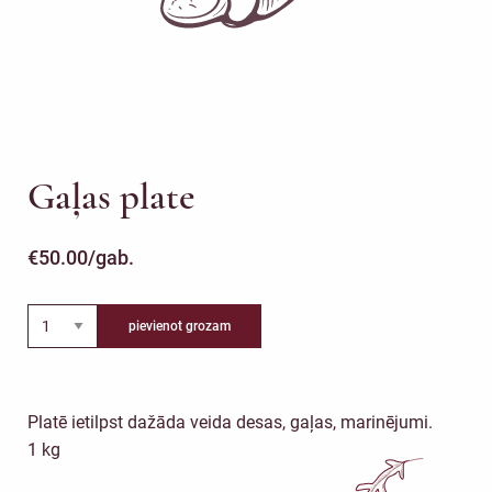
Gaļas plate
€
50.00
/gab.
pievienot grozam
Platē ietilpst dažāda veida desas, gaļas, marinējumi.
1 kg