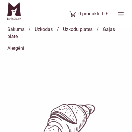
0
produkti
0
€
Ēdienkarte
Sākums
/
Uzkodas
/
Uzkodu plates
/
Gaļas
Ēdienu komplekti
plate
Banketi
Alergēni
Uzkodas
Kūkas
Meistarklases
Par mums