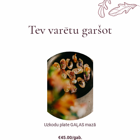
Tev varētu garšot
Uzkodu plate GAĻAS mazā
€45.00/gab.