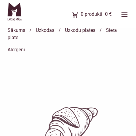
0
produkti
0
€
Ēdienkarte
Sākums
/
Uzkodas
/
Uzkodu plates
/
Siera
Ēdienu komplekti
plate
Banketi
Alergēni
Uzkodas
Kūkas
Meistarklases
Par mums