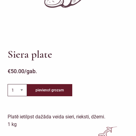
Siera plate
€
50.00
/gab.
pievienot grozam
Platē ietilpst dažāda veida sieri, rieksti, džemi.
1 kg