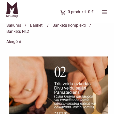
0
produkti
0
€
Ēdienkarte
Sākums
/
Banketi
/
Banketu komplekti
/
Ēdienu komplekti
Bankets Nr.2
Banketi
Alergēni
Uzkodas
Kūkas
Meistarklases
Par mums