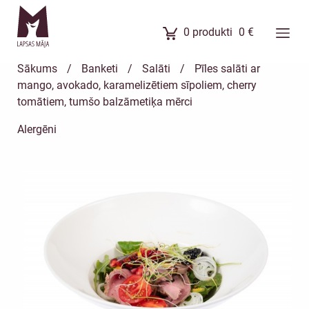
0
produkti
0
€
Ēdienkarte
Sākums
/
Banketi
/
Salāti
/
Pīles salāti ar
Ēdienu komplekti
mango, avokado, karamelizētiem sīpoliem, cherry
tomātiem, tumšo balzāmetiķa mērci
Banketi
Uzkodas
Alergēni
Kūkas
Meistarklases
Par mums