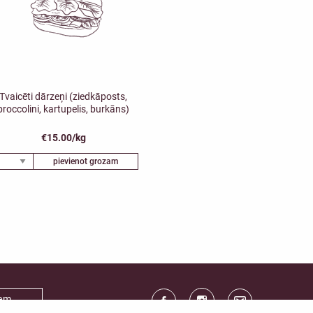
Tvaicēti dārzeņi (ziedkāposts,
broccolini, kartupelis, burkāns)
€15.00/kg
pievienot grozam
iem