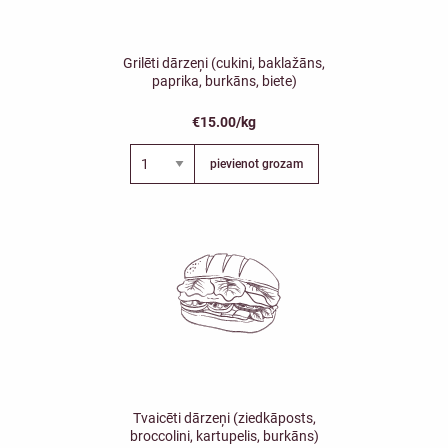
Grilēti dārzeņi (cukini, baklažāns,
paprika, burkāns, biete)
€15.00/kg
pievienot grozam
Tvaicēti dārzeņi (ziedkāposts,
broccolini, kartupelis, burkāns)