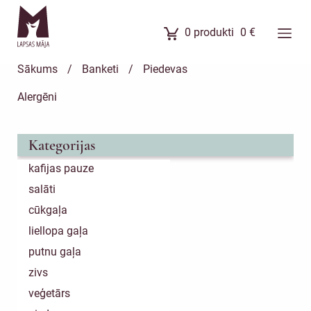
0
produkti
0
€
Ēdienkarte
Sākums
/
Banketi
/
Piedevas
Ēdienu komplekti
Alergēni
Banketi
Uzkodas
Kategorijas
Kūkas
kafijas pauze
Meistarklases
salāti
Par mums
cūkgaļa
liellopa gaļa
putnu gaļa
zivs
veģetārs