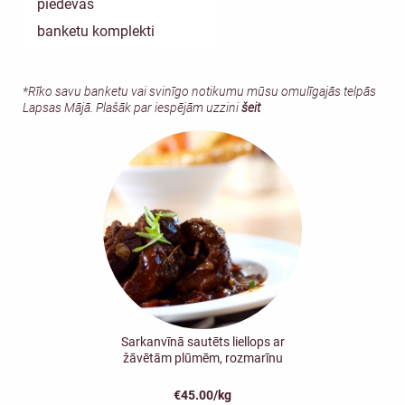
piedevas
banketu komplekti
*Rīko savu banketu vai svinīgo notikumu mūsu omulīgajās telpās
Lapsas Mājā. Plašāk par iespējām uzzini
šeit
Sarkanvīnā sautēts liellops ar
žāvētām plūmēm, rozmarīnu
€45.00/kg