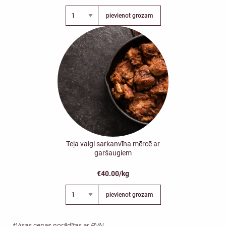
pievienot grozam
Teļa vaigi sarkanvīna mērcē ar
garšaugiem
€40.00/kg
pievienot grozam
*Visas cenas norādītas ar PVN