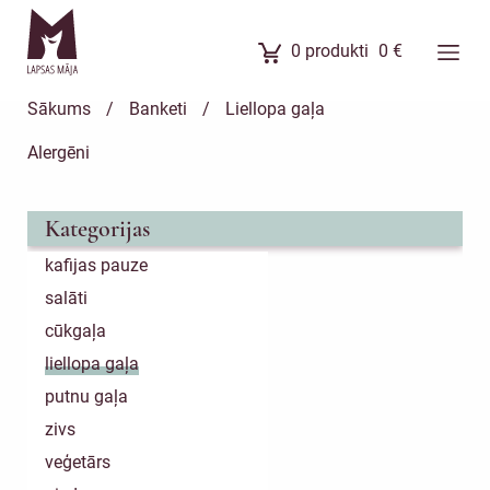
0
produkti
0
€
Ēdienkarte
Sākums
/
Banketi
/
Liellopa gaļa
Ēdienu komplekti
Alergēni
Banketi
Uzkodas
Kategorijas
Kūkas
kafijas pauze
Meistarklases
salāti
Par mums
cūkgaļa
liellopa gaļa
putnu gaļa
zivs
veģetārs