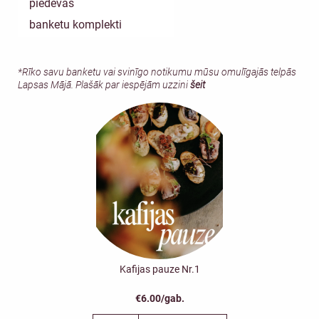
piedevas
banketu komplekti
*Rīko savu banketu vai svinīgo notikumu mūsu omulīgajās telpās
Lapsas Mājā. Plašāk par iespējām uzzini
šeit
Kafijas pauze Nr.1
€6.00/gab.