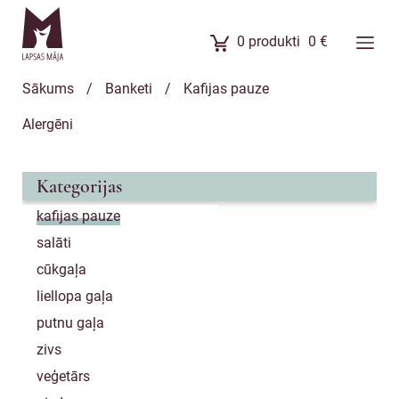
0
produkti
0
€
Ēdienkarte
Sākums
/
Banketi
/
Kafijas pauze
Ēdienu komplekti
Alergēni
Banketi
Uzkodas
Kategorijas
Kūkas
kafijas pauze
Meistarklases
salāti
Par mums
cūkgaļa
liellopa gaļa
putnu gaļa
zivs
veģetārs