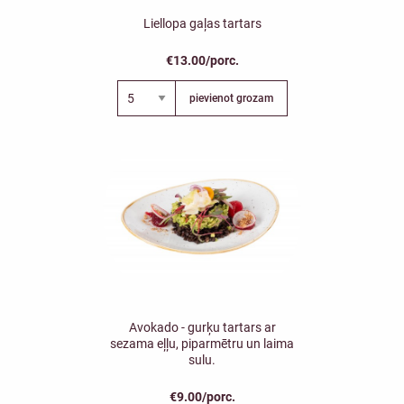
Liellopa gaļas tartars
€13.00/porc.
pievienot grozam
Avokado - gurķu tartars ar
sezama eļļu, piparmētru un laima
sulu.
€9.00/porc.