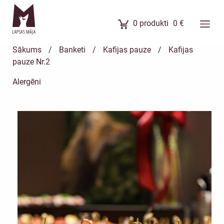
0
produkti
0
€
Ēdienkarte
Sākums
/
Banketi
/
Kafijas pauze
/
Kafijas
Ēdienu komplekti
pauze Nr.2
Banketi
Alergēni
Uzkodas
Kūkas
Meistarklases
Par mums